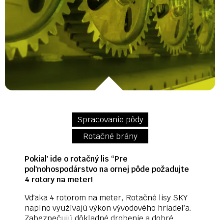
Spracovanie pôdy
Rotačné brány
Pokiaľ ide o rotačný lis “Pre
poľnohospodárstvo na ornej pôde požadujte
4 rotory na meter!
Vďaka 4 rotorom na meter, Rotačné lisy SKY
naplno využívajú výkon vývodového hriadeľa.
Zabezpečujú dôkladné drobenie a dobré