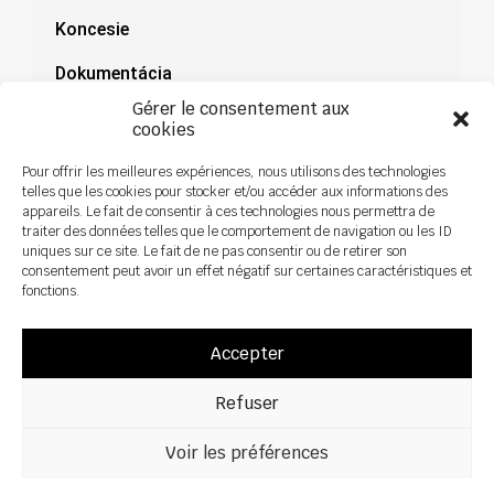
Koncesie
Dokumentácia
Gérer le consentement aux
Novinky
cookies
Pour offrir les meilleures expériences, nous utilisons des technologies
telles que les cookies pour stocker et/ou accéder aux informations des
appareils. Le fait de consentir à ces technologies nous permettra de
traiter des données telles que le comportement de navigation ou les ID
uniques sur ce site. Le fait de ne pas consentir ou de retirer son
consentement peut avoir un effet négatif sur certaines caractéristiques et
fonctions.
Accepter
Refuser
Všetky práva vyhradené ©2026 Sky Agriculture – Design:
Zoan
Právne upozornenie
Zásady ochrany osobných údajov
Voir les préférences