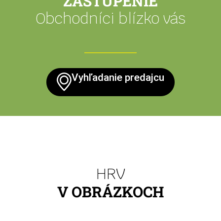
ZASTÚPENIE
Obchodníci blízko vás
Vyhľadanie predajcu
HRV
V OBRÁZKOCH