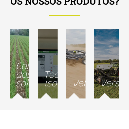
OS NOSSOS PRODUTOS?
Conservação
dos
Tecnologia
solos
Isobus
Velocidade
Versat