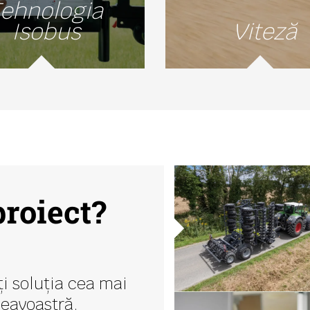
ehnologia
Isobus
Viteză
proiect?
ți soluția cea mai
neavoastră.