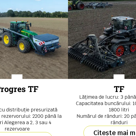
rogres TF
TF
Lățimea de lucru: 3 până
Capacitatea buncărului: 1
u distribuție presurizată
1800 litri
 rezervorului: 2200 până la
Numărul de rânduri: 20 pâ
ri Alegerea a 2, 3 sau 4
rânduri
rezervoare
Citește mai m