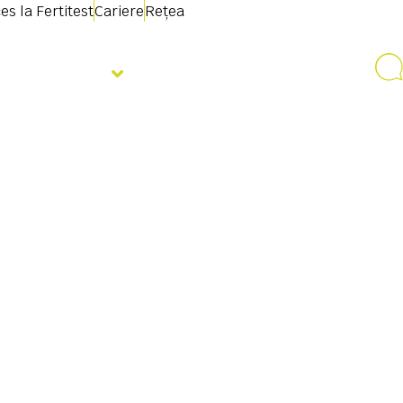
es la Fertitest
Cariere
Rețea
Despre noi