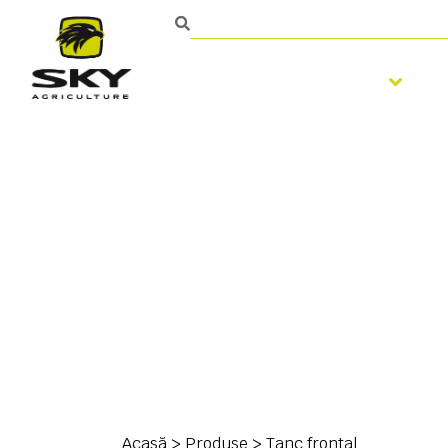
Pregatirea solului
Persoană de contact
Acasă
>
Produse
>
Tanc frontal