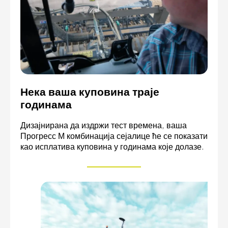
Нека ваша куповина траје
годинама
Дизајнирана да издржи тест времена, ваша
Прогресс М комбинација сејалице ће се показати
као исплатива куповина у годинама које долазе.