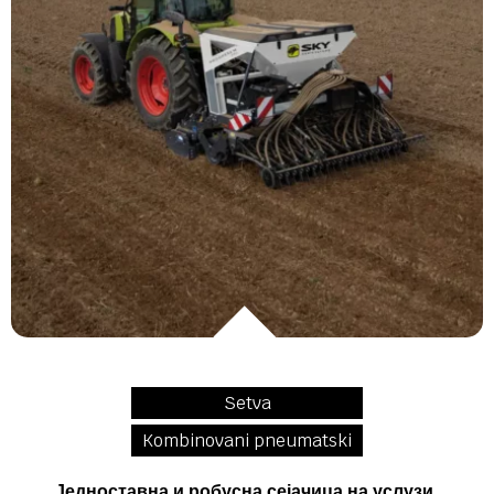
Setva
Kombinovani pneumatski
Једноставна и робусна сејачица на услузи