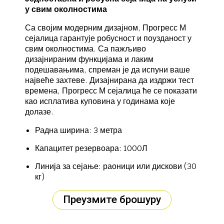
у свим околностима
Са својим модерним дизајном, Прогресс М
сејалица гарантује робусност и поузданост у
свим околностима. Са пажљиво
дизајнираним функцијама и лаким
подешавањима, спреман је да испуни ваше
највеће захтеве. Дизајнирана да издржи тест
времена, Прогресс М сејалица ће се показати
као исплатива куповина у годинама које
долазе.
Радна ширина: 3 метра
Капацитет резервоара: 1000Л
Линија за сејање: раоници или дискови (30
кг)
Преузмите брошуру