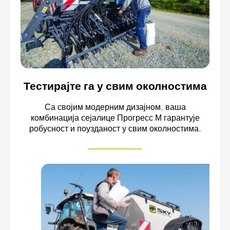
Тестирајте га у свим околностима
Са својим модерним дизајном, ваша
комбинација сејалице Прогресс М гарантује
робусност и поузданост у свим околностима.