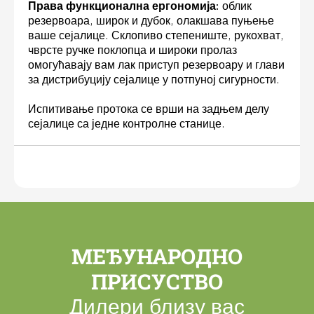
Права функционална ергономија:
облик
резервоара, широк и дубок, олакшава пуњење
ваше сејалице. Склопиво степениште, рукохват,
чврсте ручке поклопца и широки пролаз
омогућавају вам лак приступ резервоару и глави
за дистрибуцију сејалице у потпуној сигурности.
Испитивање протока се врши на задњем делу
сејалице са једне контролне станице.
МЕЂУНАРОДНО
ПРИСУСТВО
Дилери близу вас