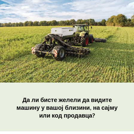
Да ли бисте желели да видите
машину у вашој близини, на сајму
или код продавца?