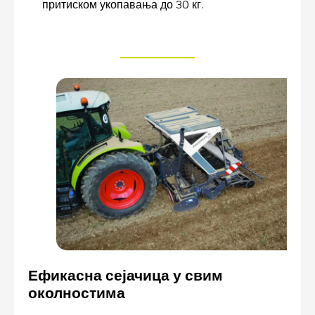
притиском укопавања до 30 кг.
Ефикасна сејачица у свим
околностима