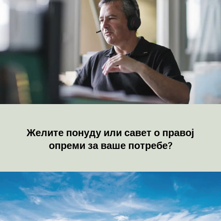
Желите понуду или савет о правој
опреми за ваше потребе?