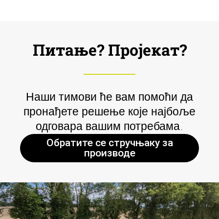
Питање? Пројекат?
Наши тимови ће вам помоћи да
пронађете решење које најбоље
одговара вашим потребама.
Обратите се стручњаку за
производе