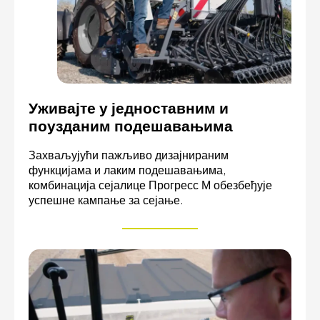
Уживајте у једноставним и
поузданим подешавањима
Захваљујући пажљиво дизајнираним
функцијама и лаким подешавањима,
комбинација сејалице Прогресс М обезбеђује
успешне кампање за сејање.