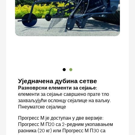
Уједначена дубина сетве
Разноврсни елементи за сејање:
елементи за сејање савршено прате тло
захваљујући ослонцу сејалице на ваљку.
Пнеуматске сејалице
Прогресс М је доступан у две верзије:
Прогресс М П20 са 2-редним укопавањем
раоника (20 кг) или Прогресс М П30 са