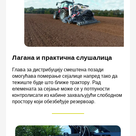
Лагана и практична слушалица
Глава за дистрибуцију смештена позади
омогућава померање сејалице напред тако да
тежиште буде што ближе трактору. Рад
елемената за сејање може се у потпуности
контролисати из кабине захваљујући слободном
простору који обезбеђује резервоар.