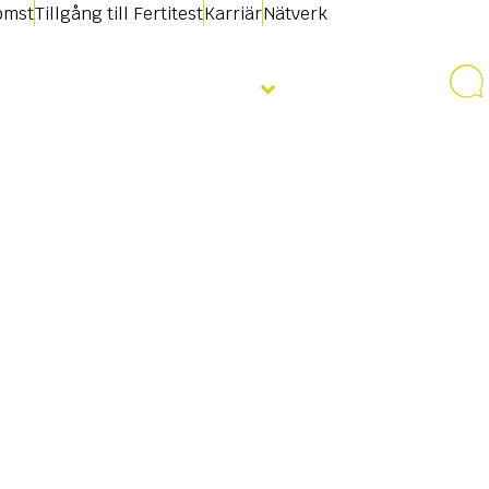
omst
Tillgång till Fertitest
Karriär
Nätverk
Nyheter & Evenemang
Kontakt