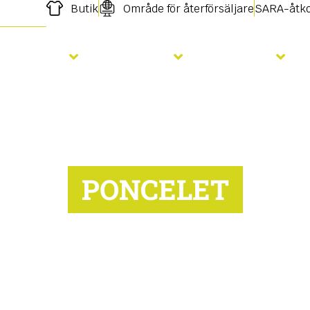
Butik
Område för återförsäljare
SARA-åtk
Sådd
Gödsling
Tjänster
PONCELET