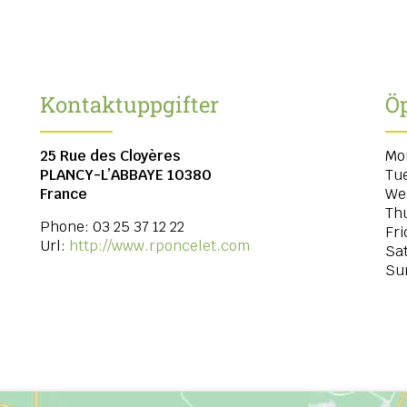
Kontaktuppgifter
Öp
25 Rue des Cloyères
Mo
PLANCY-L’ABBAYE
10380
Tu
France
We
Th
Phone:
03 25 37 12 22
Fri
Url:
http://www.rponcelet.com
Sa
Su