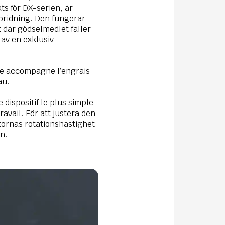
ts för DX-serien, är
spridning. Den fungerar
 där gödselmedlet faller
 av en exklusiv
elle accompagne l’engrais
au.
le dispositif le plus simple
ravail. För att justera den
tornas rotationshastighet
n.