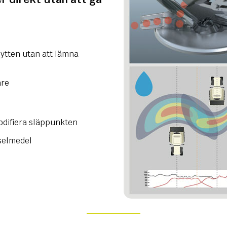
hytten utan att lämna
are
modifiera släppunkten
dselmedel