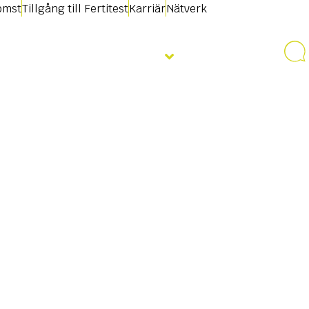
omst
Tillgång till Fertitest
Karriär
Nätverk
Nyheter & Evenemang
Kontakt