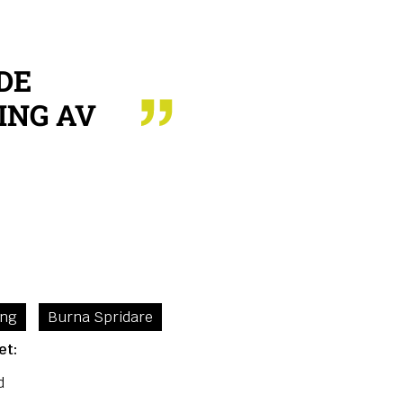
DE
ING AV
ing
Burna Spridare
et:
d