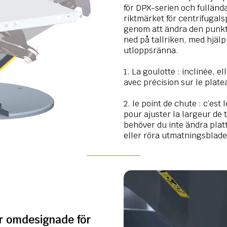
för DPX-serien och fullända
riktmärket för centrifugal
genom att ändra den punkt
ned på tallriken, med hjälp
utloppsränna.
1. La goulotte : inclinée, 
avec précision sur le plate
2. le point de chute : c’est 
pour ajuster la largeur de t
behöver du inte ändra plat
eller röra utmatningsblade
r omdesignade för