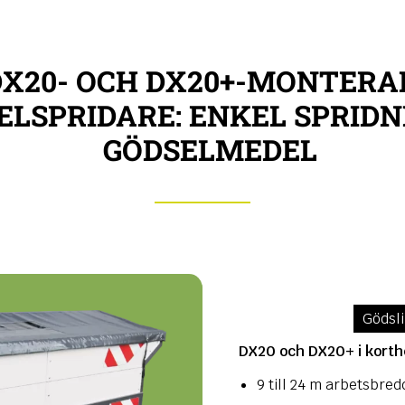
DX20- OCH DX20+-MONTERA
ELSPRIDARE: ENKEL SPRIDN
GÖDSELMEDEL
Gödsl
DX20 och DX20+ i korth
9 till 24 m arbetsbred