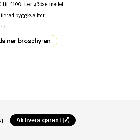
 till 2100 liter gödselmedel
ifierad byggkvalitet
ngd
da ner broschyren
Aktivera garanti
XT-