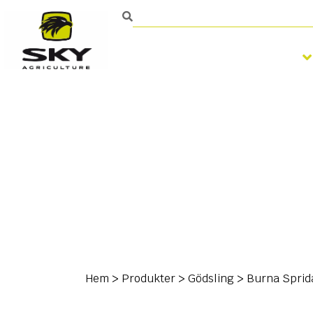
Bearbetning av jorden
Hem
>
Produkter
>
Gödsling
>
Burna Sprid