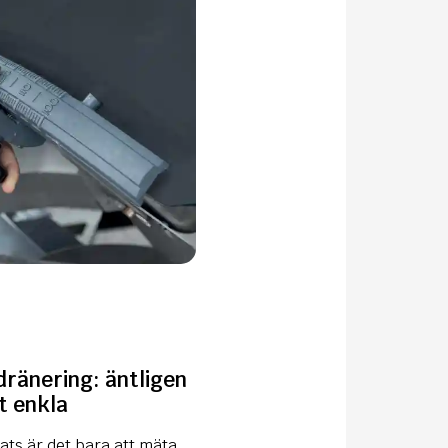
dränering: äntligen
t enkla
ats är det bara att mäta