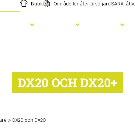
Butik
Område för återförsäljare
SARA-åtk
Sådd
Gödsling
Tjänster
DX20 OCH DX20+
are
>
DX20 och DX20+