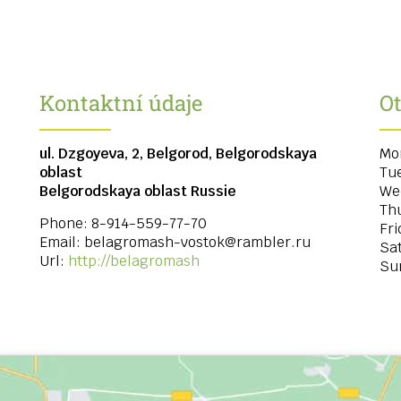
Kontaktní údaje
Ot
ul. Dzgoyeva, 2, Belgorod, Belgorodskaya
Mo
oblast
Tu
Belgorodskaya oblast
Russie
We
Th
Phone:
8-914-559-77-70
Fri
Email:
belagromash-vostok@rambler.ru
Sa
Url:
http://belagromash
Su