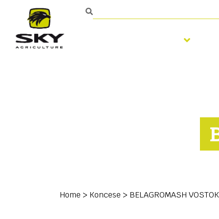
Zpracování půdy
S
Home
>
Koncese
>
BELAGROMASH VOSTOK