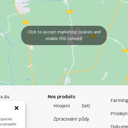
Click to accept marketing cookies and
enable this content
Nos produits
84 84
Farming
Hnojení
Setí
oup.com
Prodejní
Zpracování půdy
 que les
Bretagne
e consentir
Dokume
ière,