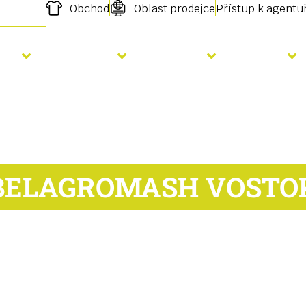
Obchod
Oblast prodejce
Přístup k agent
etí
Hnojení
Služby
O nás
BELAGROMASH VOSTO