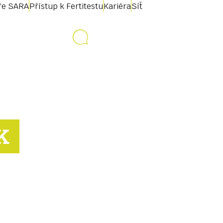
uře SARA
Přístup k Fertitestu
Kariéra
Síť
Kontakt
K