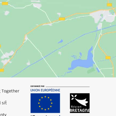
 Together
 síť
nty