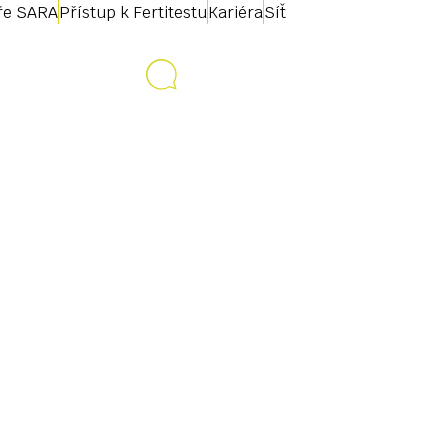
uře SARA
Přístup k Fertitestu
Kariéra
Síť
Kontakt