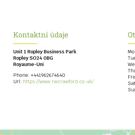
Kontaktní údaje
Ot
Unit 1 Ropley Business Park
Mo
Ropley
SO24 0BG
Tu
Royaume-Uni
We
Th
Phone:
+441962674640
Fri
Url:
https://www.rwcrawford.co.uk/
Sa
Su