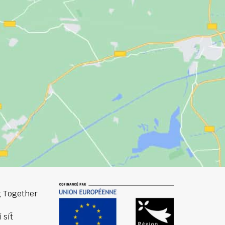
 Together
 síť