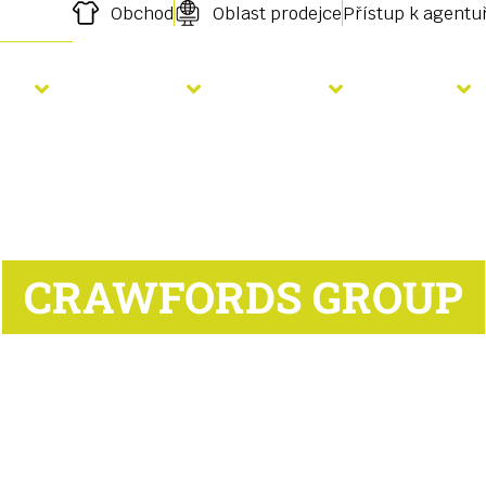
Obchod
Oblast prodejce
Přístup k agent
etí
Hnojení
Služby
O nás
CRAWFORDS GROUP