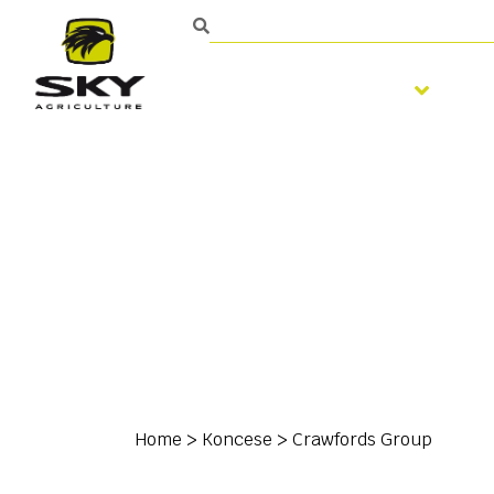
Zpracování půdy
S
Home
>
Koncese
>
Crawfords Group