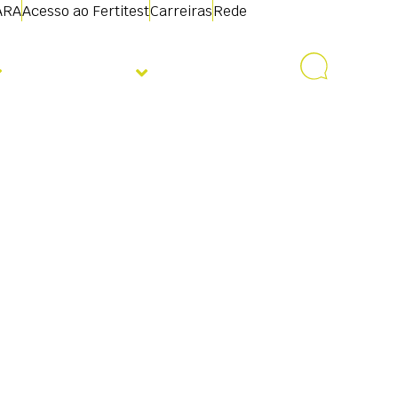
ARA
Acesso ao Fertitest
Carreiras
Rede
Sobre nós
Contacto