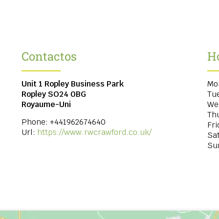
Contactos
H
Unit 1 Ropley Business Park
Mo
Ropley
SO24 0BG
Tu
Royaume-Uni
We
Th
Phone:
+441962674640
Fri
Url:
https://www.rwcrawford.co.uk/
Sa
Su