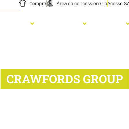
Compra
Área do concessionário
Acesso S
emeadura
Fertilização
Serviços
CRAWFORDS GROUP