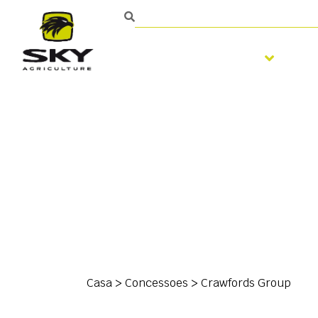
Trabalhar o solo
S
Casa
>
Concessoes
>
Crawfords Group