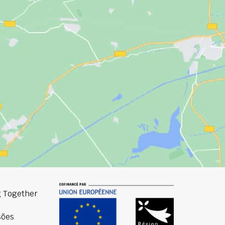
 Together
sões