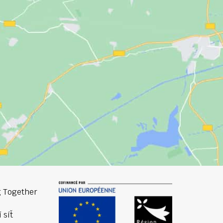
 Together
 síť