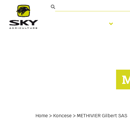
Zpracování půdy
S
M
Home
>
Koncese
>
METHIVIER Gilbert SAS