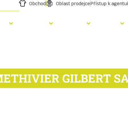
Obchod
Oblast prodejce
Přístup k agent
etí
Hnojení
Služby
O nás
ETHIVIER GILBERT S