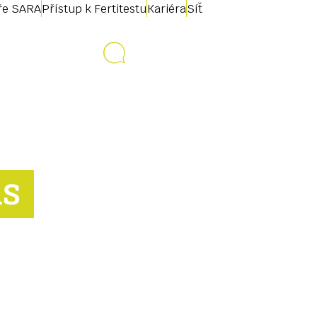
uře SARA
Přístup k Fertitestu
Kariéra
Síť
Kontakt
AS