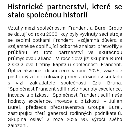
Historické partnerství, které se
stalo společnou historií
Vztahy mezi společnostmi Frandent a Burel Group
se datují od roku 2000, kdy byly vyvinuty secí stroje
se secími botkami Frandent. Vzájemná důvěra a
vzájemně se doplňující odborné znalosti přetvořily v
průběhu let toto partnerství ve skutečnou
průmyslovou alianci. V roce 2022 již skupina Burel
získala dvě třetiny kapitálu společnosti Frandent.
Úplná akvizice, dokončená v roce 2025, završuje
postupný a kontrolovaný proces převodu v souladu
s vizí zakladatele společnosti Ezia Bruna.
“Společnost Frandent sdílí naše hodnoty excelence,
inovace a blízkosti. Společnost Frandent sdílí naše
hodnoty excelence, inovace a blízkosti. – Julien
Burel, předseda představenstva Groupe Burel,
zastupující třetí generaci rodinných podnikatelů.
Skupina oslaví v roce 2026 90. výročí svého
založení.