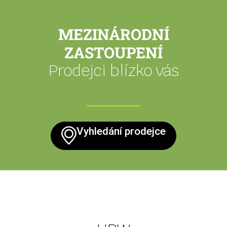
MEZINÁRODNÍ
ZASTOUPENÍ
Prodejci blízko vás
Vyhledání prodejce