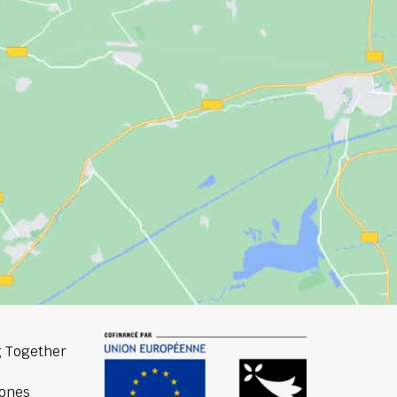
 Together
ones