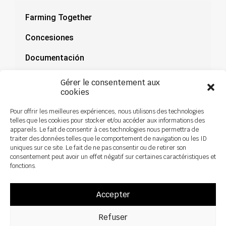
Farming Together
Concesiones
Documentación
Noticias
Gérer le consentement aux
cookies
Pour offrir les meilleures expériences, nous utilisons des technologies
telles que les cookies pour stocker et/ou accéder aux informations des
appareils. Le fait de consentir à ces technologies nous permettra de
traiter des données telles que le comportement de navigation ou les ID
uniques sur ce site. Le fait de ne pas consentir ou de retirer son
consentement peut avoir un effet négatif sur certaines caractéristiques et
fonctions.
Accepter
Refuser
Todos los derechos reservados ©2026 Sky Agriculture – Diseño: