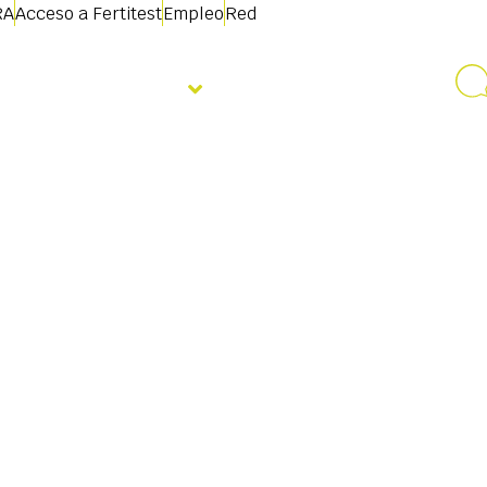
RA
Acceso a Fertitest
Empleo
Red
Quiénes somos