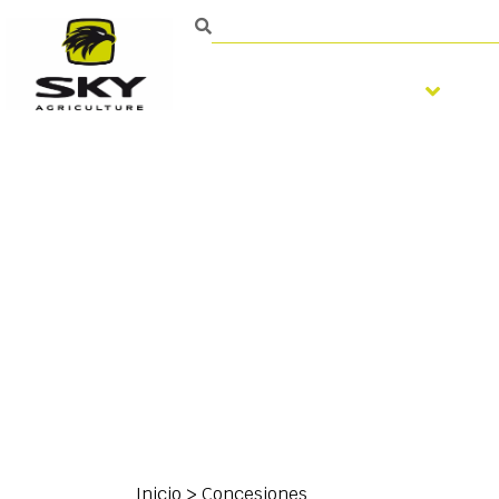
Trabajo del suelo
S
Ponte en contacto con
Inicio
>
Concesiones