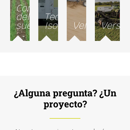
Conservación
del
Tecnología
suelo
Isobus
Velocidad
Versat
¿Alguna pregunta? ¿Un
proyecto?