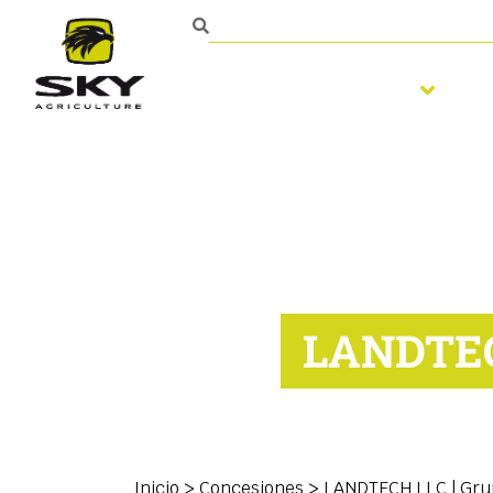
Trabajo del suelo
S
Ponte en contacto con
LANDTEC
Inicio
>
Concesiones
>
LANDTECH LLC | Gru