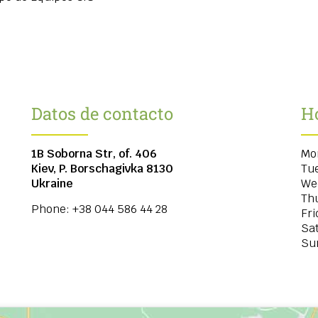
Datos de contacto
Ho
1B Soborna Str, of. 406
Mo
Kiev, P. Borschagivka
8130
Tu
Ukraine
We
Th
Phone:
+38 044 586 44 28
Fri
Sa
Su