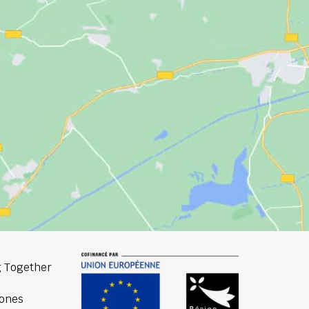
 Together
ones