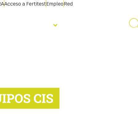
RA
Acceso a Fertitest
Empleo
Red
Quiénes somos
IPOS CIS