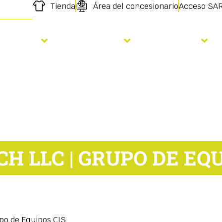
Tienda
Área del concesionario
Acceso SA
iembra
Fertilizare
Servicios
H LLC | GRUPO DE EQU
po de Equipos CIS