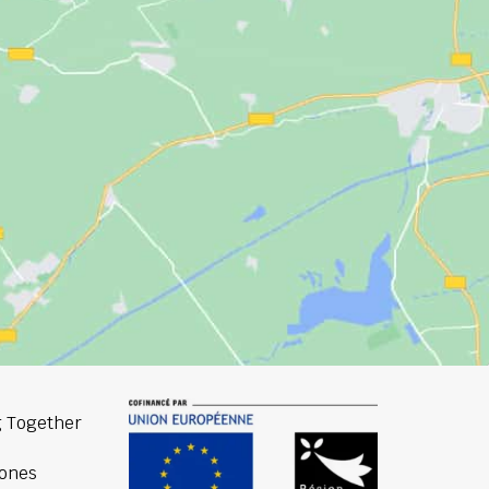
 Together
ones