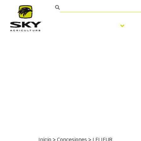
Trabajo del suelo
S
Ponte en contacto con
Inicio
>
Concesiones
>
LELIEUR