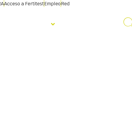
RA
Acceso a Fertitest
Empleo
Red
Quiénes somos