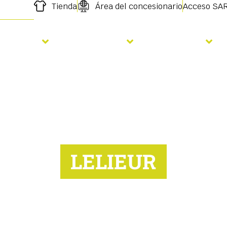
Tienda
Área del concesionario
Acceso SA
iembra
Fertilizare
Servicios
LELIEUR