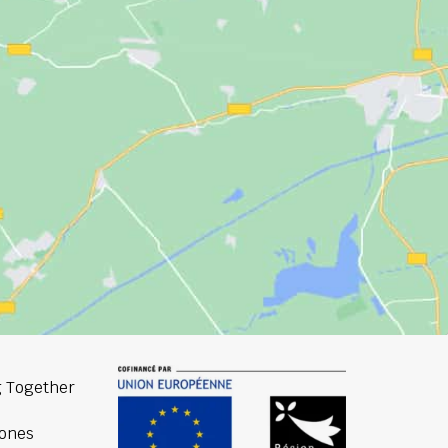
 Together
ones