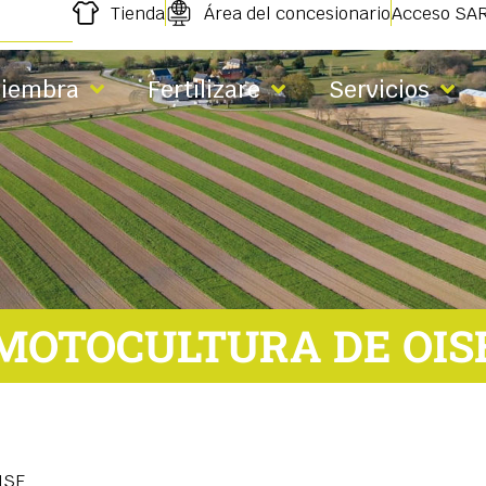
Tienda
Área del concesionario
Acceso SA
iembra
Fertilizare
Servicios
MOTOCULTURA DE OIS
ISE