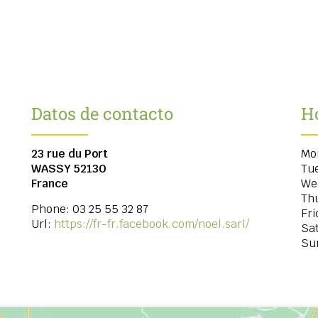
Datos de contacto
Ho
23 rue du Port
Mo
WASSY
52130
Tu
France
We
Th
Phone:
03 25 55 32 87
Fri
Url:
https://fr-fr.facebook.com/noel.sarl/
Sa
Su