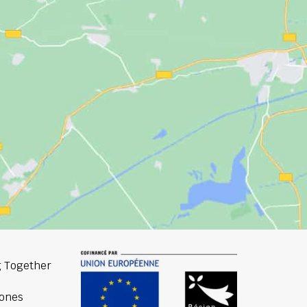
 Together
ones