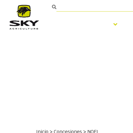
Trabajo del suelo
S
Ponte en contacto con
Inicio
>
Concesiones
>
NOEL