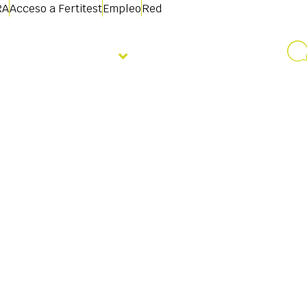
RA
Acceso a Fertitest
Empleo
Red
Quiénes somos