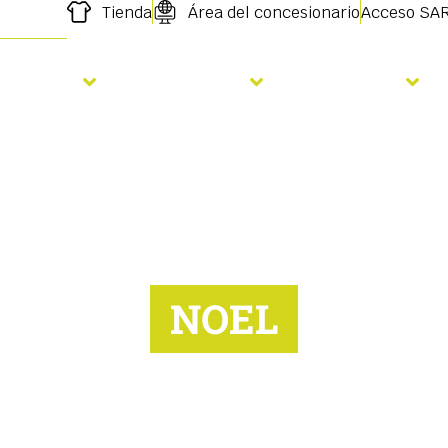
Tienda
Área del concesionario
Acceso SA
iembra
Fertilizare
Servicios
NOEL