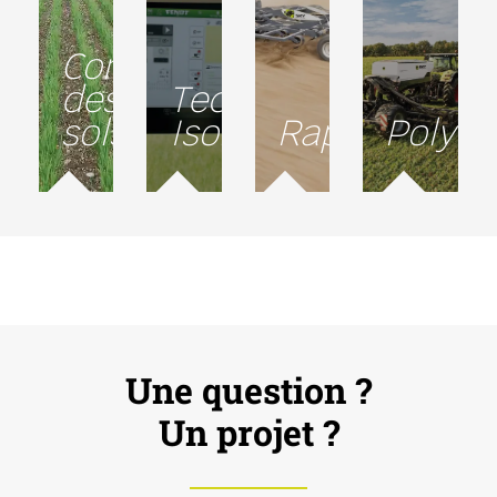
Conservation
des
Technologie
sols
Isobus
Rapidité
Polyva
Une question ?
Un projet ?