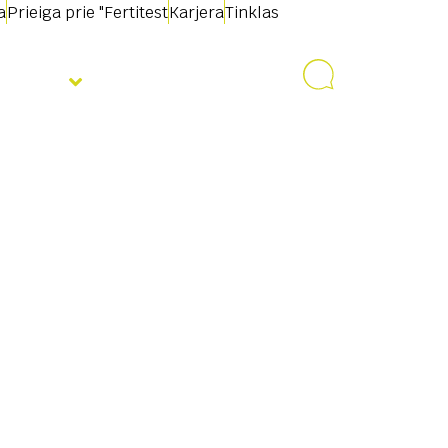
a
Prieiga prie "Fertitest
Karjera
Tinklas
jienos
Susisiekite su