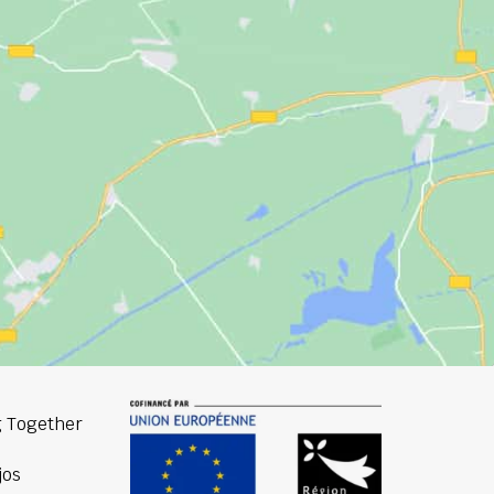
 Together
jos