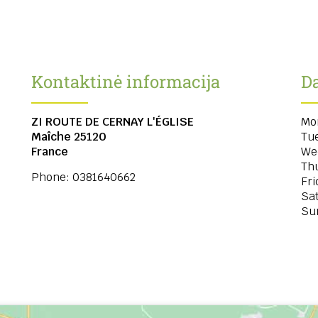
Kontaktinė informacija
Da
ZI ROUTE DE CERNAY L'ÉGLISE
Mo
Maîche
25120
Tu
France
We
Th
Phone:
0381640662
Fri
Sa
Su