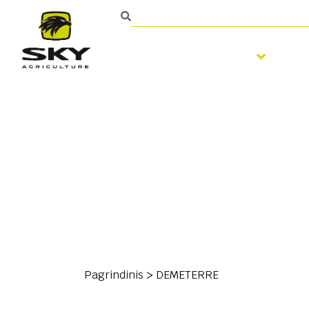
Žemės dirbimas
Sė
Pagrindinis
>
DEMETERRE