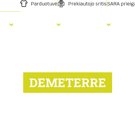
Parduotuvė
Prekiautojo sritis
SARA prieig
ja
Tręšimas
Paslaugos
Nau
DEMETERRE