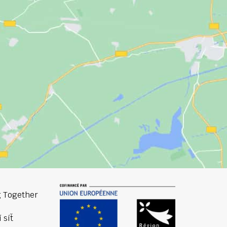
 Together
 síť