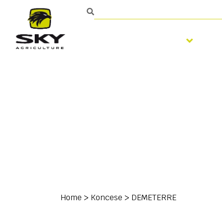
Zpracování půdy
S
Home
>
Koncese
>
DEMETERRE