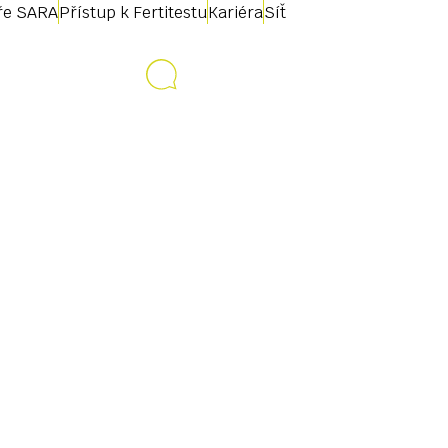
uře SARA
Přístup k Fertitestu
Kariéra
Síť
Kontakt