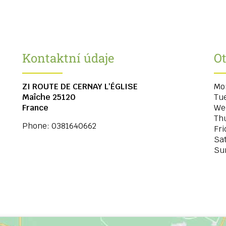
Kontaktní údaje
Ot
ZI ROUTE DE CERNAY L'ÉGLISE
Mo
Maîche
25120
Tu
France
We
Th
Phone:
0381640662
Fri
Sa
Su