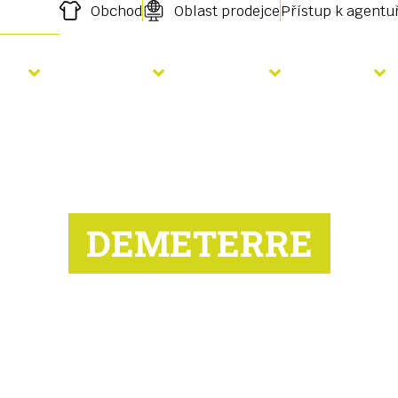
Obchod
Oblast prodejce
Přístup k agent
etí
Hnojení
Služby
O nás
DEMETERRE