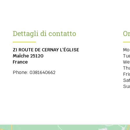
Dettagli di contatto
Or
ZI ROUTE DE CERNAY L'ÉGLISE
Mo
Maîche
25120
Tu
France
We
Th
Phone:
0381640662
Fri
Sa
Su