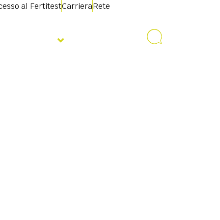
esso al Fertitest
Carriera
Rete
Notizie
Contatto