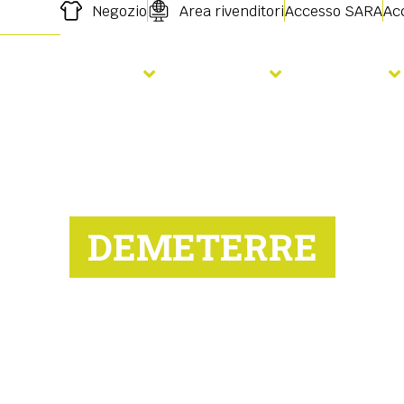
Negozio
Area rivenditori
Accesso SARA
Acc
orare il terreno
Semina
Servizi
DEMETERRE