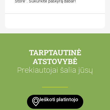
Store”. Sukurkite paskyrą dabar!
TARPTAUTINĖ
ATSTOVYBĖ
Prekiautojai šalia jūsų
Ieškoti platintojo