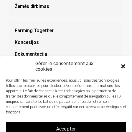
Žemės dirbimas
Farming Together
Koncesijos
Dokumentacija
Gérer le consentement aux
Naujienos
cookies
Pour offrir les meilleures expériences, nous utilisons des technologies
telles que les cookies pour stocker et/ou accéder aux informations des
appareils. Le fait de consentir à ces technologies nous permettra de
traiter des données telles que le comportement de navigation ou les ID
uniques sur ce site. Le fait de ne pas consentir ou de retirer son
consentement peut avoir un effet négatif sur certaines caractéristiques et
fonctions.
Accepter