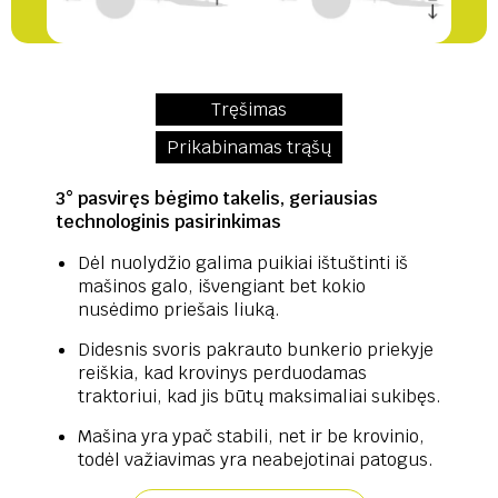
Tręšimas
Prikabinamas trąšų
3° pasviręs bėgimo takelis, geriausias
technologinis pasirinkimas
Dėl nuolydžio galima puikiai ištuštinti iš
mašinos galo, išvengiant bet kokio
nusėdimo priešais liuką.
Didesnis svoris pakrauto bunkerio priekyje
reiškia, kad krovinys perduodamas
traktoriui, kad jis būtų maksimaliai sukibęs.
Mašina yra ypač stabili, net ir be krovinio,
todėl važiavimas yra neabejotinai patogus.