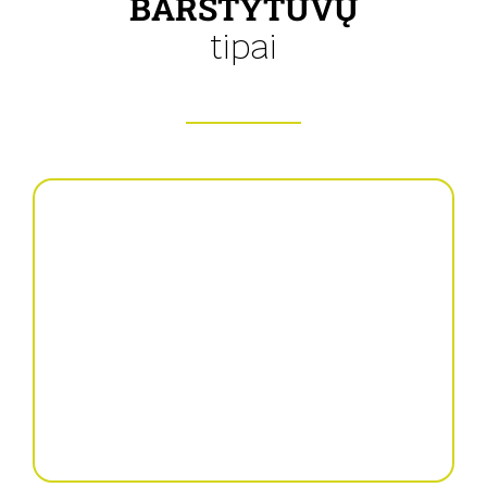
BARSTYTUVŲ
tipai
Pakabinami
barstytuvai