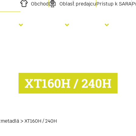
Obchod
Oblasť predajcu
Prístup k SARA
P
Výsev
Hnojenie
Služby
Aktu
XT160H / 240H
zmetadlá
>
XT160H / 240H