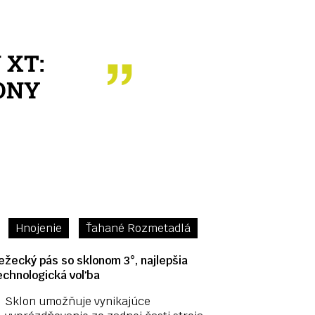
 XT:
ONY
Hnojenie
Ťahané Rozmetadlá
ežecký pás so sklonom 3°, najlepšia
echnologická voľba
Sklon umožňuje vynikajúce