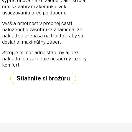
vyprázdňovanie zo zadnej časti stroja,
čím sa zabráni akémukoľvek
usadzovaniu pred poklopom.
Vyššia hmotnosť v prednej časti
naloženého zásobníka znamená, že
náklad sa prenáša na traktor, aby sa
dosiahol maximálny záber.
Stroj je mimoriadne stabilný aj bez
nákladu, čo zaručuje nesporný jazdný
komfort.
Stiahnite si brožúru