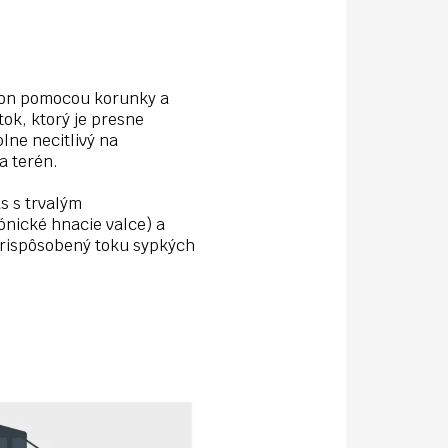
on pomocou korunky a
ok, ktorý je presne
lne necitlivý na
a terén.
s s trvalým
nické hnacie valce) a
rispôsobený toku sypkých