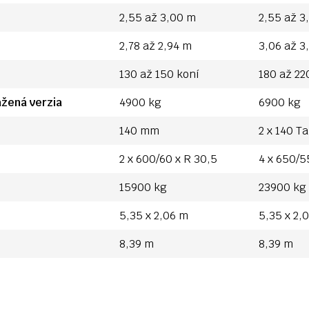
2,55 až 3,00 m
2,55 až 3
2,78 až 2,94 m
3,06 až 3
130 až 150 koní
180 až 22
ážená verzia
4900 kg
6900 kg
140 mm
2 x 140 T
2 x 600/60 x R 30,5
4 x 650/5
15900 kg
23900 kg
5,35 x 2,06 m
5,35 x 2,
8,39 m
8,39 m