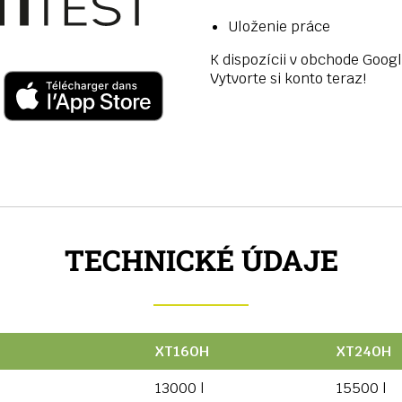
Uloženie práce
K dispozícii v obchode Googl
Vytvorte si konto teraz!
TECHNICKÉ ÚDAJE
XT160H
XT240H
13000 l
15500 l