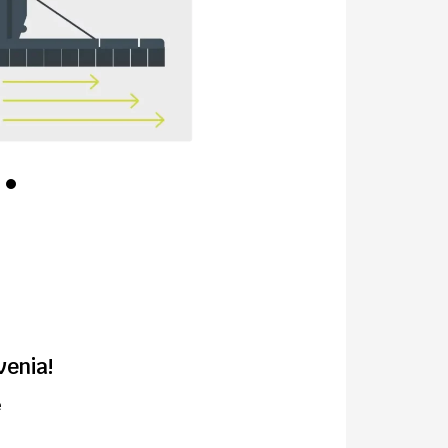
venia!
e