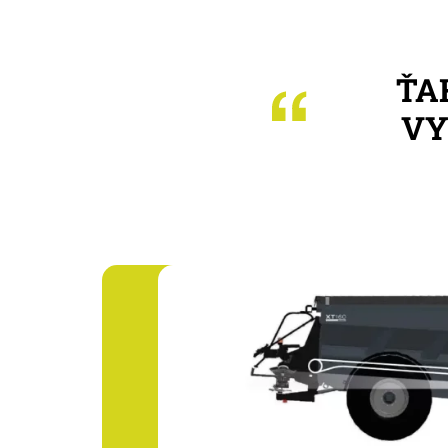
ŤA
VY