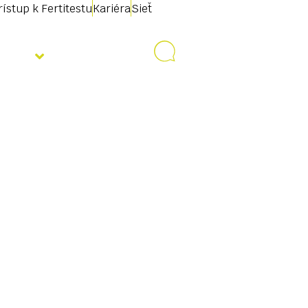
rístup k Fertitestu
Kariéra
Sieť
ality
Kontakt