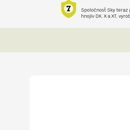
Spoločnosť Sky teraz 
hnojív DX, X a XT, vyr