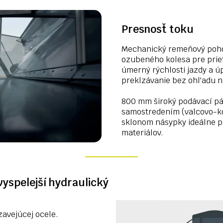
Presnosť toku
Mechanický remeňový poh
ozubeného kolesa pre priet
úmerný rýchlosti jazdy a úp
preklzávanie bez ohľadu n
800 mm široký podávací pá
samostredením (valcovo-kó
sklonom násypky ideálne p
materiálov.
vyspelejší hydraulický
zavejúcej ocele.