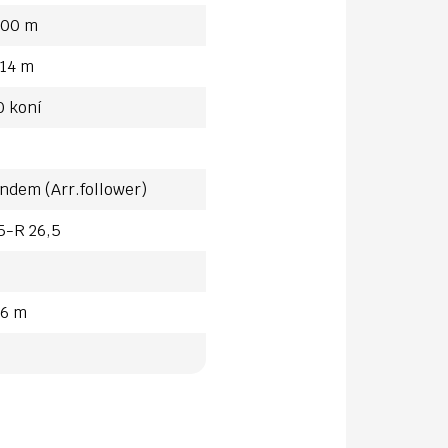
,00 m
,14 m
0 koní
andem (Arr.follower)
5-R 26,5
06 m