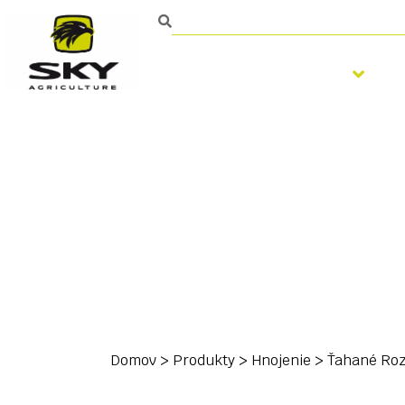
Spracovanie pôdy
Domov
>
Produkty
>
Hnojenie
>
Ťahané Ro