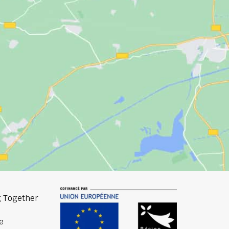
 Together
e