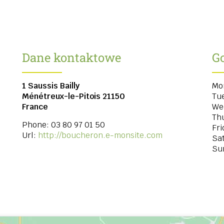
Dane kontaktowe
G
1 Saussis Bailly
Mo
Ménétreux-le-Pitois
21150
Tu
France
We
Th
Phone:
03 80 97 01 50
Fri
Url:
http://boucheron.e-monsite.com
Sa
Su