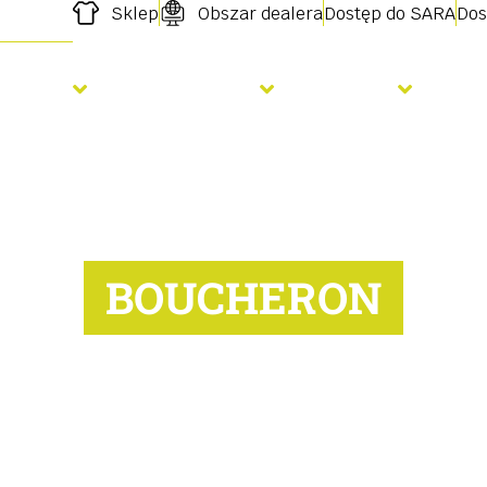
Sklep
Obszar dealera
Dostęp do SARA
Dos
Siew
Nawożenie
Usługi
O 
BOUCHERON