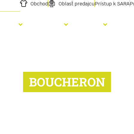
Obchod
Oblasť predajcu
Prístup k SARA
P
Výsev
Hnojenie
Služby
Aktu
BOUCHERON