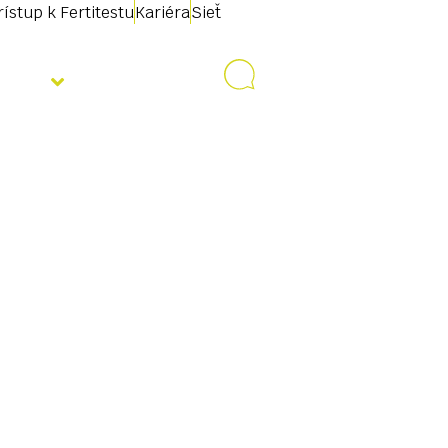
rístup k Fertitestu
Kariéra
Sieť
ality
Kontakt