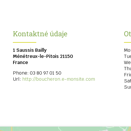
Kontaktné údaje
O
1 Saussis Bailly
Mo
Ménétreux-le-Pitois
21150
Tu
France
We
Th
Phone:
03 80 97 01 50
Fri
Url:
http://boucheron.e-monsite.com
Sa
Su