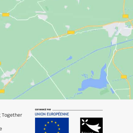
 Together
e