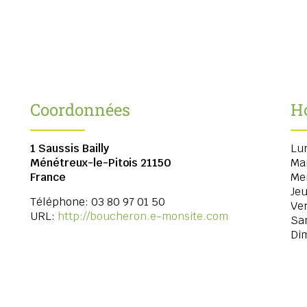
Coordonnées
H
1 Saussis Bailly
Lu
Ménétreux-le-Pitois
21150
Ma
France
Me
Jeu
Téléphone:
03 80 97 01 50
Ve
URL:
http://boucheron.e-monsite.com
Sa
Di