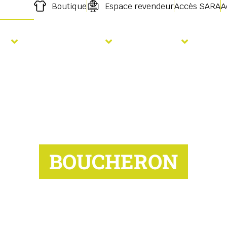
Boutique
Espace revendeur
Accès SARA
A
s
Fertilisation
Services
For
BOUCHERON