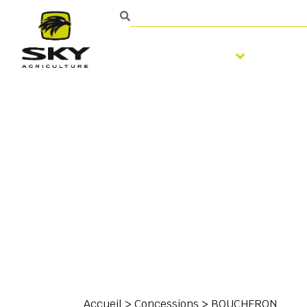
Travail du sol
Semi
Contact
Accueil
>
Concessions
>
BOUCHERON