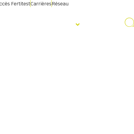
ccès Fertitest
Carrières
Réseau
mations
Évènements