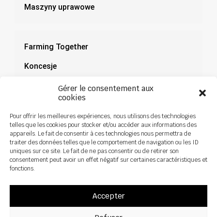
Maszyny uprawowe
Farming Together
Koncesje
Dokumentacja
Gérer le consentement aux
cookies
Aktualności
Pour offrir les meilleures expériences, nous utilisons des technologies
telles que les cookies pour stocker et/ou accéder aux informations des
appareils. Le fait de consentir à ces technologies nous permettra de
traiter des données telles que le comportement de navigation ou les ID
uniques sur ce site. Le fait de ne pas consentir ou de retirer son
consentement peut avoir un effet négatif sur certaines caractéristiques et
fonctions.
Accepter