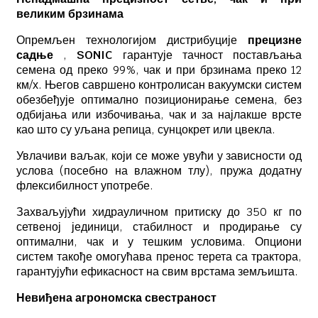
великим брзинама
Опремљен
технологијом дистрибуције
прецизне
садње
,
SONIC
гарантује тачност постављања
семена од преко 99%, чак и при брзинама преко 12
км/х. Његов савршено контролисан вакуумски систем
обезбеђује оптимално позиционирање семена, без
одбијања или избочивања, чак и за најлакше врсте
као што су уљана репица, сунцокрет или цвекла.
Увлачиви ваљак, који се може увући у зависности од
услова (посебно на влажном тлу), пружа додатну
флексибилност употребе.
Захваљујући хидрауличном притиску до 350 кг по
сетвеној јединици, стабилност и продирање су
оптимални, чак и у тешким условима. Опциони
систем такође омогућава пренос терета са трактора,
гарантујући ефикасност на свим врстама земљишта.
Невиђена агрономска свестраност