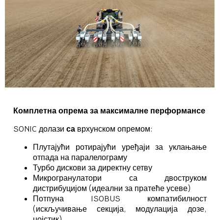
Комплетна опрема за максималне перформансе
SONIC
долази
са
врхунском опремом:
Плутајући ротирајући уређаји за уклањање
отпада на паралелограму
Турбо дискови за директну сетву
Микрогранулатори са двоструком
дистрибуцијом (идеални за пратеће усеве)
Потпуна ISOBUS компатибилност
(искључивање секција, модулација дозе,
џојстик)