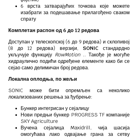
6 врста затварајућих точкова које можете
изабрати за подешавање прилагођено сваком
спрату
Комплетан распон од 6 до 12 редова
Доступан у телескопској (6 до 9 редова) и склопивој
(8 до 12 редова) верзији,
SONIC
стандардно
укључује функцију
RowMotion
.
. Такође је могуће
хидраулично подићи одређене елементе како би се
сејао само делимичан број редова.
Локална оплодња, по жељи
SONIC може бити опремљен са неколико
локализованих решења за ђубрење:
Бункер интегрисан у сејалицу
Нови предњи бункер PROGRESS TF компаније
SKY Agriculture
Вучена сејалица Maxidrill, чија шасија
омогућава лако одвајање грана за сетву