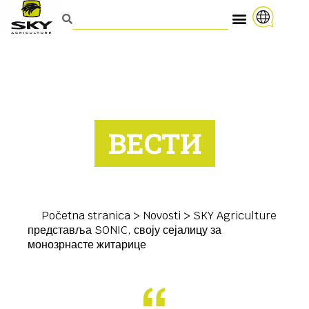
ВЕСТИ
Početna stranica
>
Novosti
>
SKY Agriculture
представља SONIC, своју сејалицу за
монозрнасте житарице