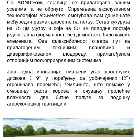
Са
SONIC-ом
, сејалица се прилагођава вашим
усевима, а не обрнуто. Опремљена ексклузивном
технологијом
RowMotion
, омогућава вам да мењате
међуредни размак директно на пољу. Сетва кукуруза
на 75 цм ујутру и соје на 50 цм поподне постаје
једноставна формалност, без демонтаже било каквих
елемената. Ова флексибилност отвара пут ка
прилагођеним техничким плановима и
диверзификованом плодореду, прилагођеном
отпорнијим пољопривредним системима.
Још једна иновација: смањени угао двоструких
дискова (
9°
у поређењу са уобичајених 12°)
ограничава поремећај земљишта, што помаже у
смањењу раста корова и очувању пролећне
влажности: две битне полуге за подршку
агроеколошкој транзицији.