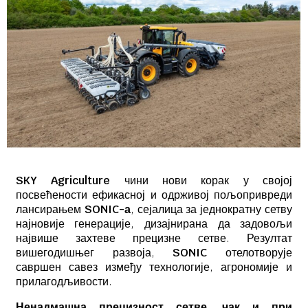
SKY Agriculture
чини нови корак у својој
посвећености ефикасној и одрживој пољопривреди
лансирањем
SONIC-а
, сејалица за једнократну сетву
најновије генерације, дизајнирана да задовољи
највише захтеве прецизне сетве. Резултат
вишегодишњег развоја,
SONIC
отелотворује
савршен савез између технологије, агрономије и
прилагодљивости.
Ненадмашна прецизност сетве, чак и при