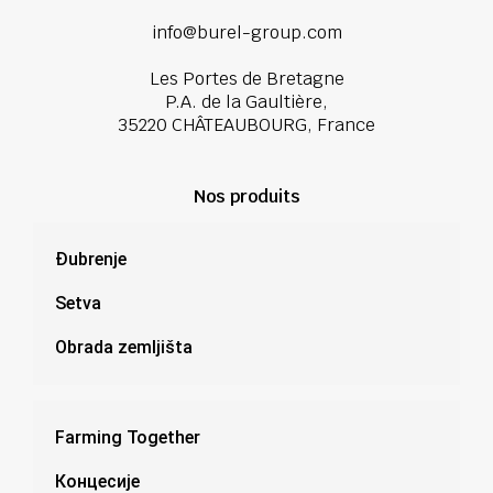
info@burel-group.com
Les Portes de Bretagne
P.A. de la Gaultière,
35220 CHÂTEAUBOURG, France
Nos produits
Đubrenje
Setva
Obrada zemljišta
Farming Together
Концесије