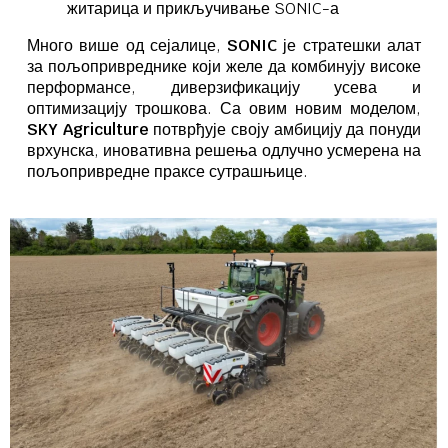
житарица и прикључивање SONIC-а
Много више од сејалице,
SONIC
је стратешки алат
за пољопривреднике који желе да комбинују високе
перформансе, диверзификацију усева и
оптимизацију трошкова. Са овим новим моделом,
SKY Agriculture
потврђује своју амбицију да понуди
врхунска, иновативна решења одлучно усмерена на
пољопривредне праксе сутрашњице.