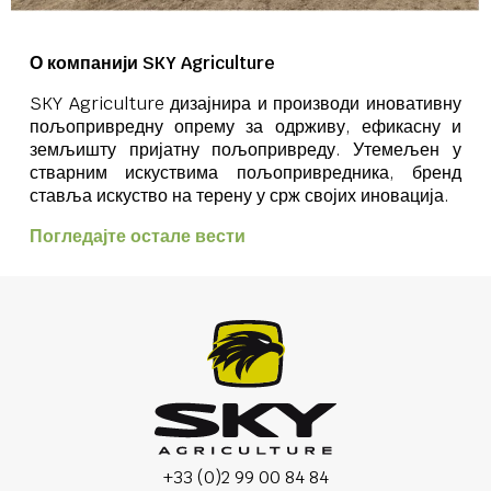
О компанији SKY Agriculture
SKY Agriculture дизајнира и производи иновативну
пољопривредну опрему за одрживу, ефикасну и
земљишту пријатну пољопривреду. Утемељен у
стварним искуствима пољопривредника, бренд
ставља искуство на терену у срж својих иновација.
Погледајте остале вести
+33 (0)2 99 00 84 84