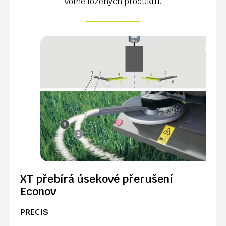
volně ložených produktů.
XT přebírá úsekové přerušení
Econov
PRECIS