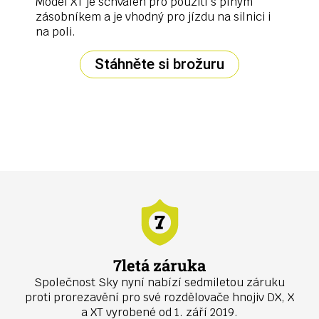
Model XT je schválen pro použití s plným
zásobníkem a je vhodný pro jízdu na silnici i
na poli.
Stáhněte si brožuru
7letá záruka
Společnost Sky nyní nabízí sedmiletou záruku
proti prorezavění pro své rozdělovače hnojiv DX, X
a XT vyrobené od 1. září 2019.