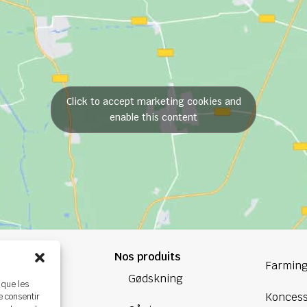
Click to accept marketing cookies and
enable this content
Nos produits
84 84
Farming
Gødskning
 que les
oup.com
Koncess
e consentir