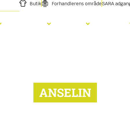
Butik
Forhandlerens område
SARA adgan
Gødskning
Såning
Services
ANSELIN