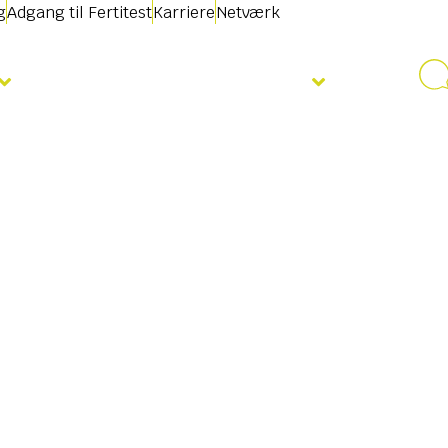
g
Adgang til Fertitest
Karriere
Netværk
Nyheder & Begivenheder