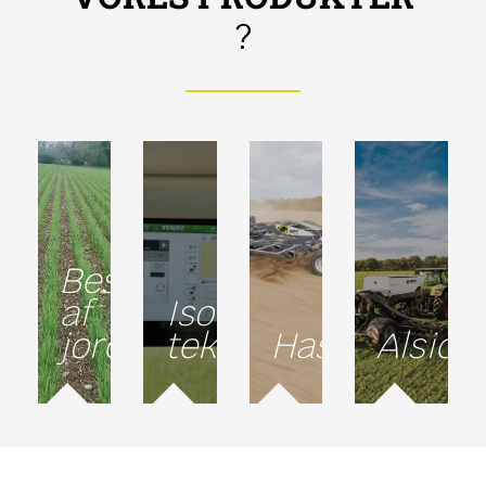
?
Beskyttelse
af
Isobus-
jord
teknologi
Hastighed
Alsidi