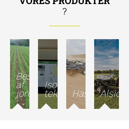
VORES PRODUKTER
?
Beskyttelse
af
Isobus-
jord
teknologi
Hastighed
Alsidi