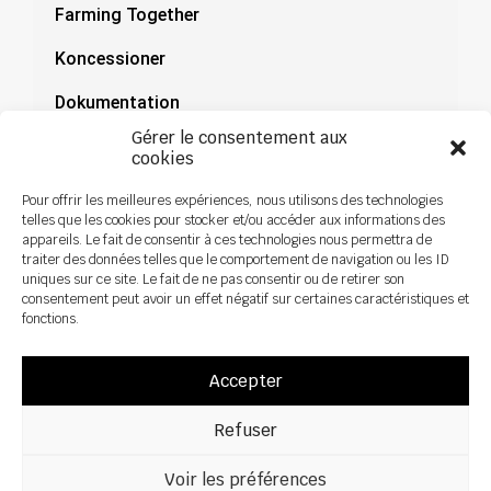
Farming Together
Koncessioner
Dokumentation
Gérer le consentement aux
Nyheder
cookies
Pour offrir les meilleures expériences, nous utilisons des technologies
telles que les cookies pour stocker et/ou accéder aux informations des
appareils. Le fait de consentir à ces technologies nous permettra de
traiter des données telles que le comportement de navigation ou les ID
uniques sur ce site. Le fait de ne pas consentir ou de retirer son
consentement peut avoir un effet négatif sur certaines caractéristiques et
fonctions.
Accepter
Refuser
Alle rettigheder forbeholdes ©2026 Sky Agriculture – Design:
Zoan
Juridisk meddelelse
Fortrolighedspolitik
Voir les préférences