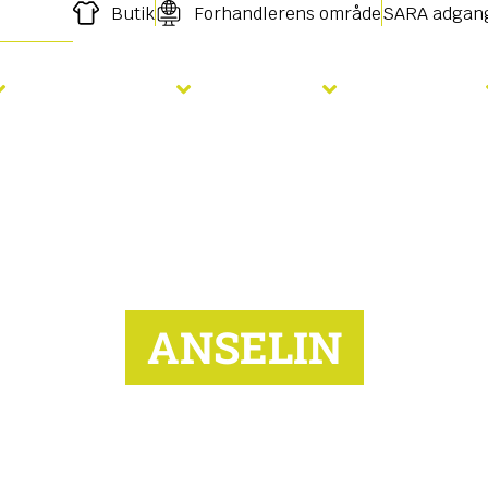
Butik
Forhandlerens område
SARA adgan
Gødskning
Såning
Services
ANSELIN