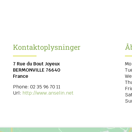
Kontaktoplysninger
Å
7 Rue du Bout Joyeux
Mo
BERMONVILLE
76640
Tu
France
We
Th
Phone:
02 35 96 70 11
Fri
Url:
http://www.anselin.net
Sa
Su