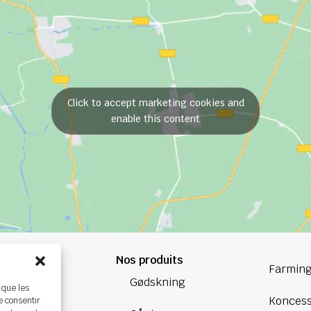
Click to accept marketing cookies and
enable this content
Nos produits
84 84
Farming
Gødskning
 que les
oup.com
Koncess
e consentir