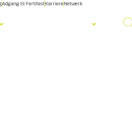
g
Adgang til Fertitest
Karriere
Netværk
Nyheder & Begivenheder