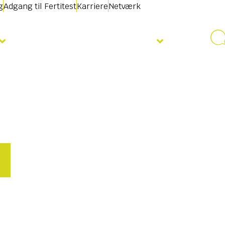
g
Adgang til Fertitest
Karriere
Netværk
Nyheder & Begivenheder
E