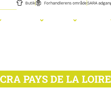
Butik
Forhandlerens område
SARA adgan
Gødskning
Såning
Services
CRA PAYS DE LA LOIR