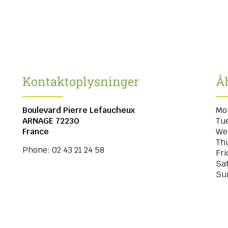
Kontaktoplysninger
Å
Boulevard Pierre Lefaucheux
Mo
ARNAGE
72230
Tu
France
We
Th
Phone:
02 43 21 24 58
Fri
Sa
Su