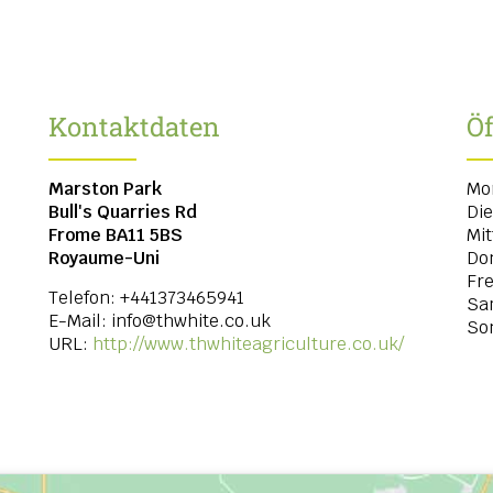
Kontaktdaten
Ö
Marston Park
Mo
Bull's Quarries Rd
Di
Frome
BA11 5BS
Mi
Royaume-Uni
Do
Fre
Telefon:
+441373465941
Sa
E-Mail:
info@thwhite.co.uk
So
URL:
http://www.thwhiteagriculture.co.uk/