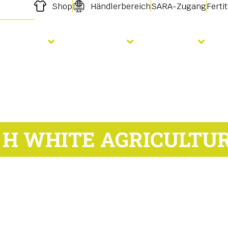
Shop
Händlerbereich
SARA-Zugang
Ferti
Aussaat
Düngung
Dienste
 H WHITE AGRICULTU