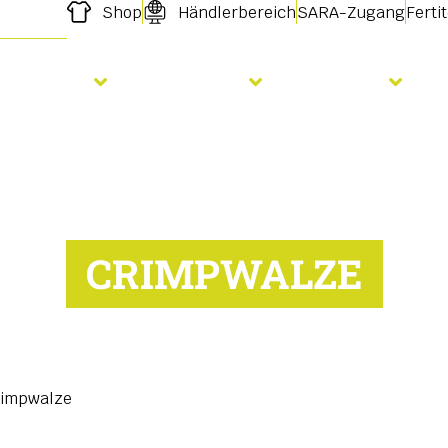
Shop
Händlerbereich
SARA-Zugang
Ferti
Aussaat
Düngung
Dienste
CRIMPWALZE
rimpwalze