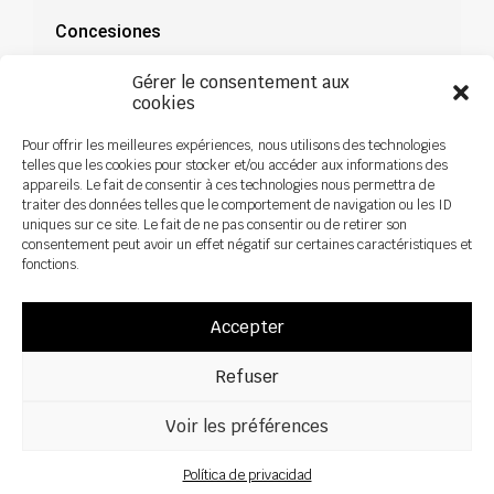
Concesiones
Documentación
Gérer le consentement aux
cookies
Noticias
Pour offrir les meilleures expériences, nous utilisons des technologies
telles que les cookies pour stocker et/ou accéder aux informations des
appareils. Le fait de consentir à ces technologies nous permettra de
traiter des données telles que le comportement de navigation ou les ID
uniques sur ce site. Le fait de ne pas consentir ou de retirer son
consentement peut avoir un effet négatif sur certaines caractéristiques et
fonctions.
Accepter
Refuser
Voir les préférences
Todos los derechos reservados ©2026 Sky Agriculture – Diseño:
Zoan
Aviso legal
Política de privacidad
Política de privacidad