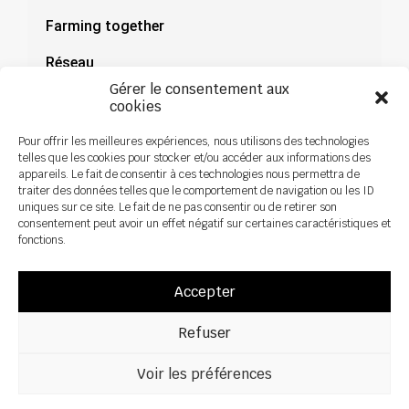
Farming together
Réseau
Gérer le consentement aux
Documentation
cookies
Actualités
Pour offrir les meilleures expériences, nous utilisons des technologies
telles que les cookies pour stocker et/ou accéder aux informations des
appareils. Le fait de consentir à ces technologies nous permettra de
traiter des données telles que le comportement de navigation ou les ID
uniques sur ce site. Le fait de ne pas consentir ou de retirer son
consentement peut avoir un effet négatif sur certaines caractéristiques et
fonctions.
Accepter
Refuser
Voir les préférences
Tous droits réservés ©2026 Sky Agricuture – Conception :
Zoan