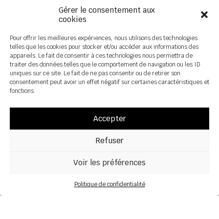
Gérer le consentement aux
Travail du sol
cookies
Pour offrir les meilleures expériences, nous utilisons des technologies
telles que les cookies pour stocker et/ou accéder aux informations des
Formations
appareils. Le fait de consentir à ces technologies nous permettra de
traiter des données telles que le comportement de navigation ou les ID
Farming together
uniques sur ce site. Le fait de ne pas consentir ou de retirer son
consentement peut avoir un effet négatif sur certaines caractéristiques et
fonctions.
Réseau
Documentation
Accepter
Actualités
Refuser
Voir les préférences
Politique de confidentialité