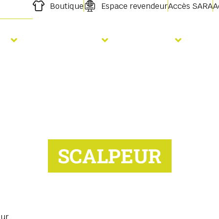
Boutique
Espace revendeur
Accès SARA
A
s
Fertilisation
Services
For
SCALPEUR
eur