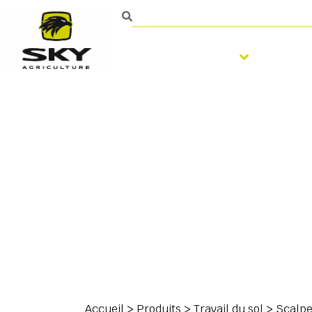
Travail du sol
Semi
Contact
Accueil
>
Produits
>
Travail du sol
>
Scalp