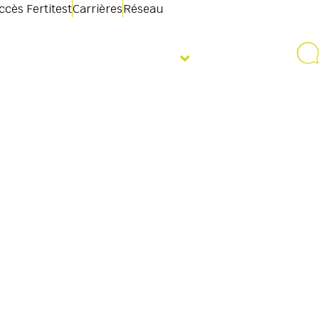
ccès Fertitest
Carrières
Réseau
mations
Évènements