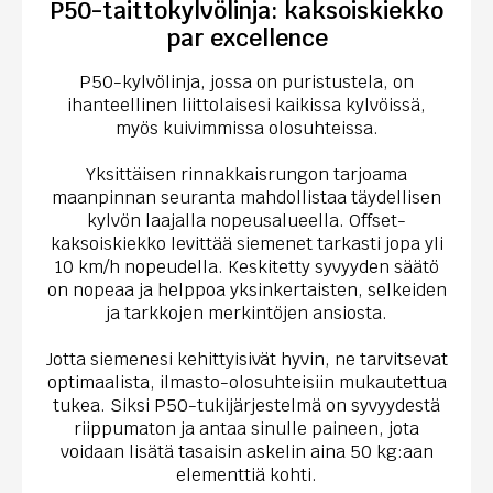
P50-taittokylvölinja: kaksoiskiekko
par excellence
P50-kylvölinja, jossa on puristustela, on
ihanteellinen liittolaisesi kaikissa kylvöissä,
myös kuivimmissa olosuhteissa.
Yksittäisen rinnakkaisrungon tarjoama
maanpinnan seuranta mahdollistaa täydellisen
kylvön laajalla nopeusalueella. Offset-
kaksoiskiekko levittää siemenet tarkasti jopa yli
10 km/h nopeudella. Keskitetty syvyyden säätö
on nopeaa ja helppoa yksinkertaisten, selkeiden
ja tarkkojen merkintöjen ansiosta.
Jotta siemenesi kehittyisivät hyvin, ne tarvitsevat
optimaalista, ilmasto-olosuhteisiin mukautettua
tukea. Siksi P50-tukijärjestelmä on syvyydestä
riippumaton ja antaa sinulle paineen, jota
voidaan lisätä tasaisin askelin aina 50 kg:aan
elementtiä kohti.