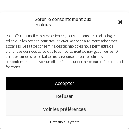
Nopea kylvölaite
Gérer le consentement aux
cookies
Pour offrir les meilleures expériences, nous utilisons des technologies
telles que les cookies pour stocker et/ou accéder aux informations des
appareils. Le fait de consentir à ces technologies nous permettra de
traiter des données telles que le comportement de navigation ou les ID
uniques sur ce site. Le fait de ne pas consentir ou de retirer son
consentement peut avoir un effet négatif sur certaines caractéristiques et
fonctions.
Accepter
Refuser
Etusäiliö
Voir les préférences
Tietosuojakäytäntö