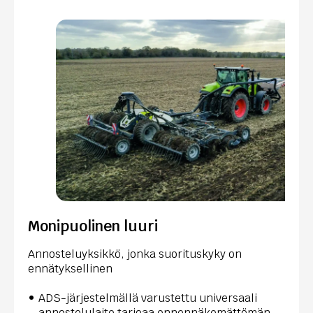
Monipuolinen luuri
Annosteluyksikkö, jonka suorituskyky on
ennätyksellinen
ADS-järjestelmällä varustettu universaali
annostelulaite tarjoaa ennennäkemättömän