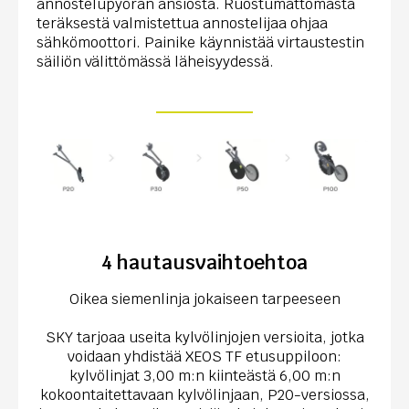
annostelupyörän ansiosta. Ruostumattomasta
teräksestä valmistettua annostelijaa ohjaa
sähkömoottori. Painike käynnistää virtaustestin
säiliön välittömässä läheisyydessä.
4 hautausvaihtoehtoa
Oikea siemenlinja jokaiseen tarpeeseen
SKY tarjoaa useita kylvölinjojen versioita, jotka
voidaan yhdistää XEOS TF etusuppiloon:
kylvölinjat 3,00 m:n kiinteästä 6,00 m:n
kokoontaitettavaan kylvölinjaan, P20-versiossa,