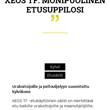
XEOS TF: MONIPUOLINEN
ETUSUPPILOSI
Kylvö
Etusäiliö
Urakoitsijoille ja peltoviljelyyn suunniteltu
kylvökone
XEOS TF -etukäyttöinen säiliö on merkittävä
etu kaikille urakoitsijoille ja maanviljelijöille,