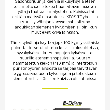
Sadonkorjuun jälkeen ja alkusyksyllä eteen
asennettu säiliö tekee huomattavan määrän
työtä ja tuottaa ennätystehon. Kuivissa tai
erittäin märissä olosuhteissa XEOS TF yhdessä
P100-kylvölinjan kanssa mahdollistaa
laadukkaan siemenen kylvämisen silloin, kun
muut eivät kylvä lainkaan.
Tämä kylvölinja käyttää jopa 100 kg:n yksittäistä
painetta: tervetullut teho kuivissa olosuhteissa,
syväkylvössä, kuten papujen kylvössä, tai
suurilla etenemisnopeuksilla. Suuren
hammastetun kiekon (410 mm) ja integroidun
puristinpyörän ansiosta se tarjoaa tarvittavan
aggressiivisuuden kylvölinjalla ja tehokkaan
siementen tiivistämisen kuivissa olosuhteissa.