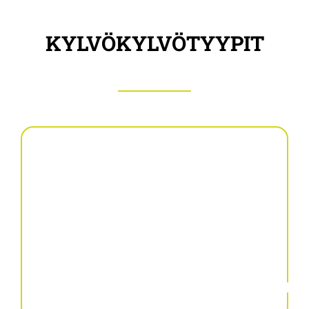
KYLVÖKYLVÖTYYPIT
Yhdistelmäkylvömuokkaime