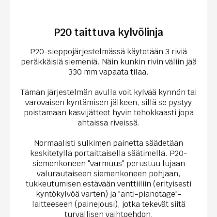
P20 taittuva kylvölinja
P20-sieppojärjestelmässä käytetään 3 riviä
peräkkäisiä siemeniä. Näin kunkin rivin väliin jää
330 mm vapaata tilaa.
Tämän järjestelmän avulla voit kylvää kynnön tai
varovaisen kyntämisen jälkeen, sillä se pystyy
poistamaan kasvijätteet hyvin tehokkaasti jopa
ahtaissa riveissä.
Normaalisti sulkimen painetta säädetään
keskitetyllä portaittaisella säätimellä. P20-
siemenkoneen "varmuus" perustuu lujaan
valurautaiseen siemenkoneen pohjaan,
tukkeutumisen estävään venttiiliin (erityisesti
kyntökylvöä varten) ja "anti-pianotage"-
laitteeseen (painejousi), jotka tekevät siitä
turvallisen vaihtoehdon.