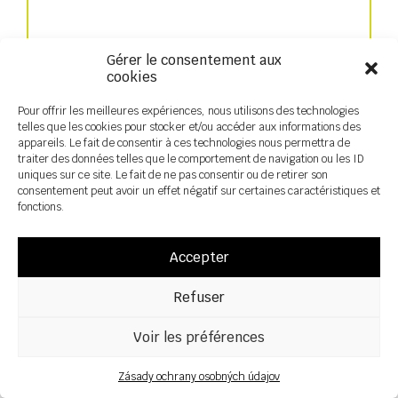
Rýchly výsev
Gérer le consentement aux
cookies
Pour offrir les meilleures expériences, nous utilisons des technologies
telles que les cookies pour stocker et/ou accéder aux informations des
appareils. Le fait de consentir à ces technologies nous permettra de
traiter des données telles que le comportement de navigation ou les ID
uniques sur ce site. Le fait de ne pas consentir ou de retirer son
consentement peut avoir un effet négatif sur certaines caractéristiques et
fonctions.
Accepter
Refuser
Predný zásobník
Voir les préférences
Zásady ochrany osobných údajov