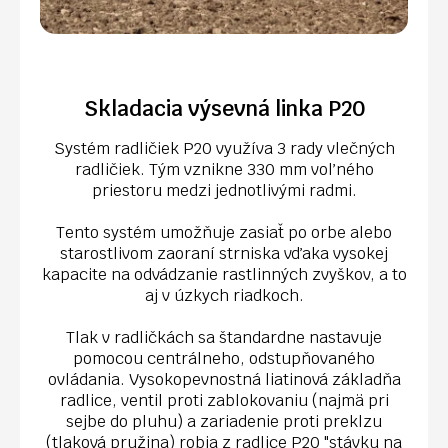
Skladacia výsevná linka P20
Systém radličiek P20 využíva 3 rady vlečných
radličiek. Tým vznikne 330 mm voľného
priestoru medzi jednotlivými radmi.
Tento systém umožňuje zasiať po orbe alebo
starostlivom zaoraní strniska vďaka vysokej
kapacite na odvádzanie rastlinných zvyškov, a to
aj v úzkych riadkoch.
Tlak v radličkách sa štandardne nastavuje
pomocou centrálneho, odstupňovaného
ovládania. Vysokopevnostná liatinová základňa
radlice, ventil proti zablokovaniu (najmä pri
sejbe do pluhu) a zariadenie proti preklzu
(tlaková pružina) robia z radlice P20 "stávku na