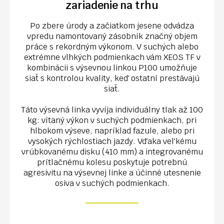
zariadenie na trhu
Po zbere úrody a začiatkom jesene odvádza
vpredu namontovaný zásobník značný objem
práce s rekordným výkonom. V suchých alebo
extrémne vlhkých podmienkach vám XEOS TF v
kombinácii s výsevnou linkou P100 umožňuje
siať s kontrolou kvality, keď ostatní prestávajú
siať.
Táto výsevná linka vyvíja individuálny tlak až 100
kg: vítaný výkon v suchých podmienkach, pri
hlbokom výseve, napríklad fazule, alebo pri
vysokých rýchlostiach jazdy. Vďaka veľkému
vrúbkovanému disku (410 mm) a integrovanému
prítlačnému kolesu poskytuje potrebnú
agresivitu na výsevnej linke a účinné utesnenie
osiva v suchých podmienkach.