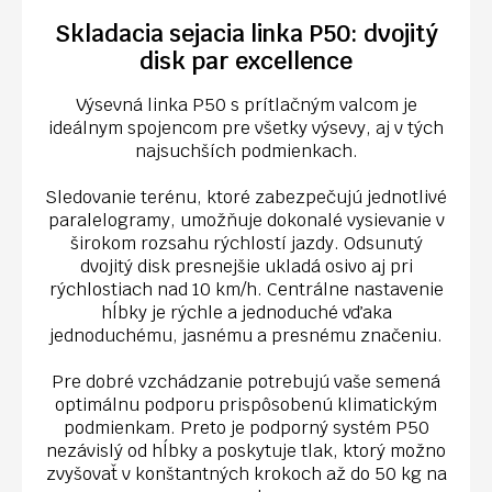
Skladacia sejacia linka P50: dvojitý
disk par excellence
Výsevná linka P50 s prítlačným valcom je
ideálnym spojencom pre všetky výsevy, aj v tých
najsuchších podmienkach.
Sledovanie terénu, ktoré zabezpečujú jednotlivé
paralelogramy, umožňuje dokonalé vysievanie v
širokom rozsahu rýchlostí jazdy. Odsunutý
dvojitý disk presnejšie ukladá osivo aj pri
rýchlostiach nad 10 km/h. Centrálne nastavenie
hĺbky je rýchle a jednoduché vďaka
jednoduchému, jasnému a presnému značeniu.
Pre dobré vzchádzanie potrebujú vaše semená
optimálnu podporu prispôsobenú klimatickým
podmienkam. Preto je podporný systém P50
nezávislý od hĺbky a poskytuje tlak, ktorý možno
zvyšovať v konštantných krokoch až do 50 kg na