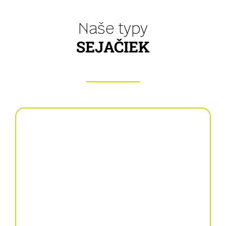
Naše typy
SEJAČIEK
Pneumaticky sejací
stroj