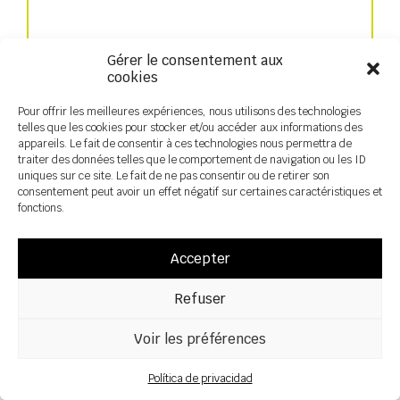
Sembradora mecánica
Gérer le consentement aux
cookies
Pour offrir les meilleures expériences, nous utilisons des technologies
telles que les cookies pour stocker et/ou accéder aux informations des
appareils. Le fait de consentir à ces technologies nous permettra de
traiter des données telles que le comportement de navigation ou les ID
uniques sur ce site. Le fait de ne pas consentir ou de retirer son
consentement peut avoir un effet négatif sur certaines caractéristiques et
fonctions.
Accepter
Refuser
Sembradora rápida
Voir les préférences
Política de privacidad