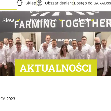
Sklep
Obszar dealera
Dostęp do SARA
Dos
Siew
Nawożenie
Usługi
O 
AKTUALNOŚCI
CA 2023