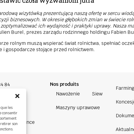
stawić czoła wyzwaniom jutra
arodową wizytówką prezentującą naszą ofertę w sercu wiodą
ji biznesowych. W okresie głębokich zmian w świecie roln
m zoptymalizować ich wydajność i praktyki uprawy. Nasza m
lien Burel, prezes zarządu rodzinnego holdingu Fabien Bure
ktorze rolnym muszą wspierać świat rolnictwa, spełniać ocz
 i gospodarcze stojące przed rolnictwem.
Nos produits
84 84
Farming
Nawożenie
Siew
oup.com
Koncesj
Maszyny uprawowe
 que les
Bretagne
e consentir
Dokume
ière,
mportement
BOURG, France
 retirer son
Aktualn
onctions.