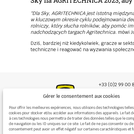
Sky na AGRITECHNICA 2023, aby 
“Dla Sky, AGRITECHNICA jest istotną międzyn
w kluczowym okresie cyklu podejmowania decyz
rolniczy, który słucha rolników, aby pomóc i
nadchodzących targach Agritechnica.
mówi Ju
Dziś, bardziej niż kiedykolwiek, gracze w se
techniczne i reagować na wyzwania społeczne
+33 (0)2 99 00 
Gérer le consentement aux cookies
info@burel-gr
Pour offrir les meilleures expériences, nous utilisons des technologies telles
Les Portes de 
cookies pour stocker et/ou accéder aux informations des appareils. Le fait d
P.A. de la Gault
à ces technologies nous permettra de traiter des données telles que le co
35220 CHÂTEAU
de navigation ou les ID uniques sur ce site. Le fait de ne pas consentir ou de
consentement peut avoir un effet négatif sur certaines caractéristiques et f