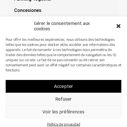
Concesiones
Documentación
Gérer le consentement aux
cookies
Noticias
Pour offrir les meilleures expériences, nous utilisons des technologies
telles que les cookies pour stocker et/ou accéder aux informations des
appareils. Le fait de consentir à ces technologies nous permettra de
traiter des données telles que le comportement de navigation ou les ID
uniques sur ce site. Le fait de ne pas consentir ou de retirer son
consentement peut avoir un effet négatif sur certaines caractéristiques et
fonctions.
Accepter
Refuser
Voir les préférences
Todos los derechos reservados ©2026 Sky Agriculture – Diseño:
Zoan
Aviso legal
Política de privacidad
Política de privacidad