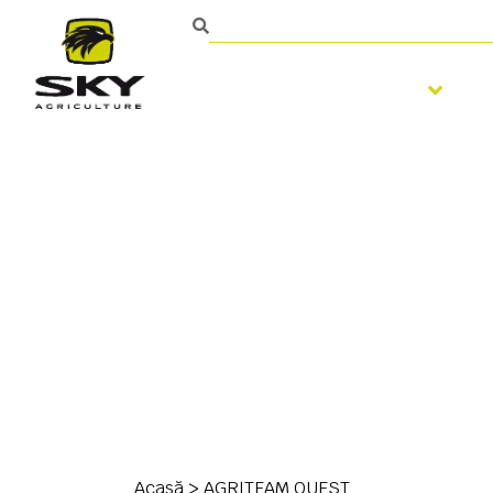
Pregatirea solului
Persoană de contact
Acasă
>
AGRITEAM OUEST