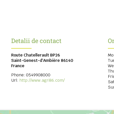
Detalii de contact
Or
Route Chatellerault BP26
Mo
Saint-Genest-d'Ambière
86140
Tu
France
We
Th
Phone:
0549908000
Fri
Url:
http://www.agri86.com/
Sa
Su