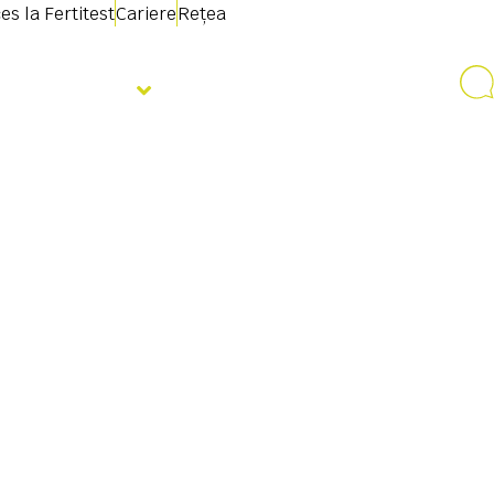
es la Fertitest
Cariere
Rețea
Despre noi