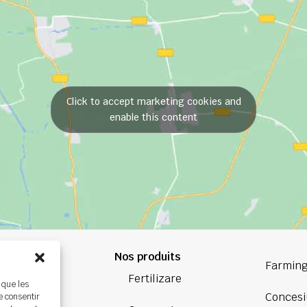
Click to accept marketing cookies and
enable this content
Nos produits
84 84
Farming
Fertilizare
 que les
oup.com
Concesi
e consentir