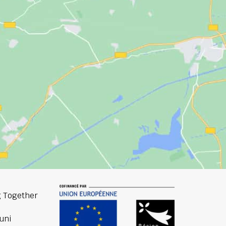
 Together
uni